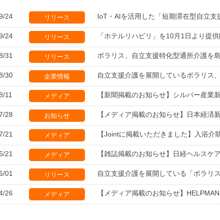
9/24
IoT・AIを活用した「短期滞在型自立
リリース
9/24
「ホテルリハビリ」を10月1日より提供
リリース
8/31
ポラリス、自立支援特化型通所介護を
リリース
8/30
自立支援介護を展開しているポラリス
企業情報
8/11
【新聞掲載のお知らせ】シルバー産業新聞
メディア
7/28
【メディア掲載のお知らせ】日本経済新聞
お知らせ
7/21
【Jointに掲載いただきました】入浴
メディア
6/21
【雑誌掲載のお知らせ】日経ヘルスケア 
メディア
6/01
自立支援介護を展開している「ポラリ
リリース
4/26
【メディア掲載のお知らせ】HELPMAN JAP
メディア