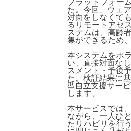
プラットフォー
た。今回、ウェ
対面をしなくて
るリモートアセ
ステムは、高齢
集ができるため
本システムをポ
い、直接対面な
スメント・予後
た。検証結果に
型自立支援サー
します。
本サービスでは
ながら、一人ひ
たリハビリを行