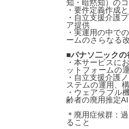
知・暗黙知）の
・要件定義作成
・自立支援介護
ア提供
・実運用の中で
ームのさらなる
■
パナソ二ックの
・本サービスに
ットフォームの
・自立支援介護
ステムの運用、
・ウェアラブル
齢者の廃用推定A
＊廃用症候群：
ること