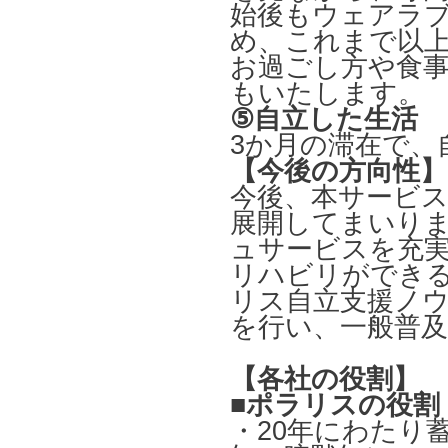
始後もウェアラ
め、これまで以
お過ごし方や食
もいたします。
⑤自立した生活
3か月の滞在で、
【今後の方向性】
今後、本サービ
展開してまいり
ュサービスを充
リハビリができ
リス自立支援ノウ
を行い、一般普
【各社の役割】
■
ポラリスの役割
・20年にわたり