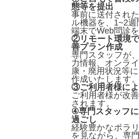
態等を提出
事前に送付され
ル機器を、1~2
端末でWeb問診
②リモート環境
善プラン作成
専門スタッフが
力情報、オンラ
康・廃用状況等
作成いたします
③ご利用者様に
ご利用者様が改
されます。
④専門スタッフ
過ごし
経験豊かなポラ
を見ながら、専