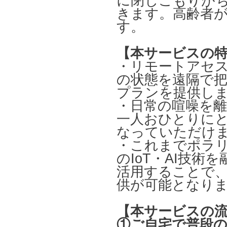
に閉じこもりがち
きます。高齢者
す。
【本サービスの
・リモートアセ
の状態を遠隔で
プランを提供し
・日常の喧噪を
一人おひとりに
なっていただけ
・これまでポラ
のIoT・AI技
活用することで
供が可能となり
【本サービスの
①ご自宅で普段