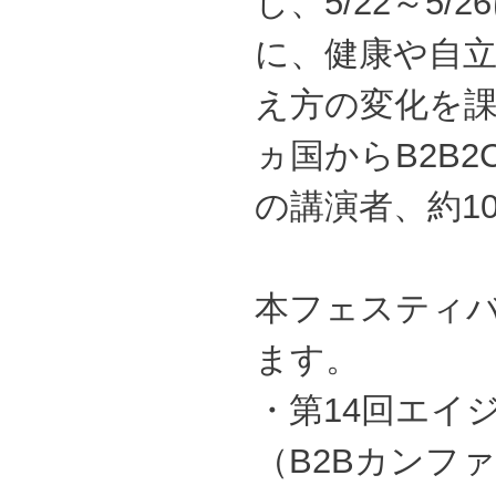
し、5/22～5
に、健康や自
え方の変化を課
ヵ国からB2B2
の講演者、約1
本フェスティ
ます。
・第14回エイ
（B2Bカンフ