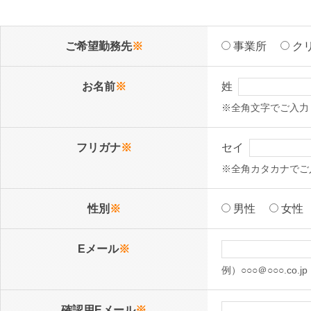
ご希望勤務先
※
事業所
ク
お名前
※
姓
※全角文字でご入力
フリガナ
※
セイ
※全角カタカナでご
性別
※
男性
女性
Eメール
※
例）○○○＠○○○.c
確認用Eメール
※