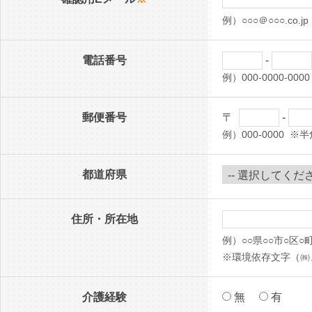
例）○○○＠○○○.c
電話番号
-
例）000-0000-
郵便番号
〒
-
例）000-0000 
都道府県
住所・所在地
例）○○県○○市○区
※環境依存文字（㈱
介護経験
無
有