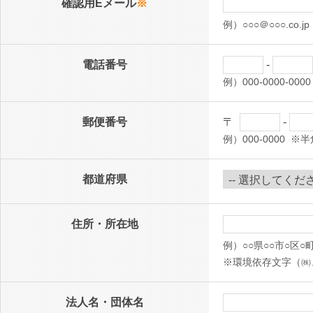
確認用Eメール
※
例）○○○＠○○○.c
電話番号
-
例）000-0000-
郵便番号
〒
-
例）000-0000 
都道府県
住所・所在地
例）○○県○○市○区
※環境依存文字（㈱
法人名・団体名